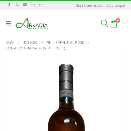
Crea il tuo account e partecipa!
0
CASA
NEGOZIO
VINI
,
RAPALINO
,
ROSÈ
LANGHE DOC ROSATO (6 BOTTIGLIE)