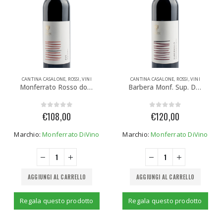
CANTINA CASALONE
,
ROSSI
,
VINI
CANTINA CASALONE
,
ROSSI
,
VINI
Monferrato Rosso doc Rus (6 bottiglie)
Barbera Monf. Sup. Docg Rubermillo (6 bottiglie)
0
Su 5
0
Su 5
€
108,00
€
120,00
Marchio:
Monferrato DiVino
Marchio:
Monferrato DiVino
AGGIUNGI AL CARRELLO
AGGIUNGI AL CARRELLO
Regala questo prodotto
Regala questo prodotto