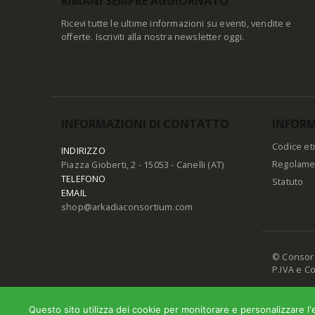
RIMANI SEMPRE AGGIORNATO
Ricevi tutte le ultime informazioni su eventi, vendite e
offerte. Iscriviti alla nostra newsletter oggi.
INFORMAZIONI DI CONTATTO
INFORM
Codice et
INDIRIZZO
Regolame
Piazza Gioberti, 2 - 15053 - Canelli (AT)
TELEFONO
Statuto
EMAIL
shop@arkadiaconsortium.com
© Consorzio
P.IVA e C
Questo sito utilizza dei cookie per monitorare e personalizzare l'