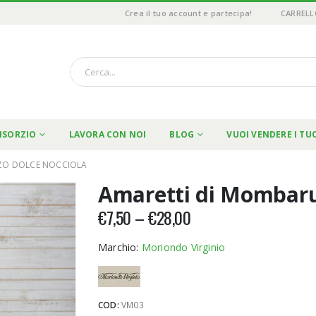
Crea il tuo account e partecipa!
CARRELL
NSORZIO
LAVORA CON NOI
BLOG
VUOI VENDERE I TU
ZO DOLCE NOCCIOLA
Amaretti di Mombaru
€
7,50
–
€
28,00
Marchio:
Moriondo Virginio
COD:
VM03