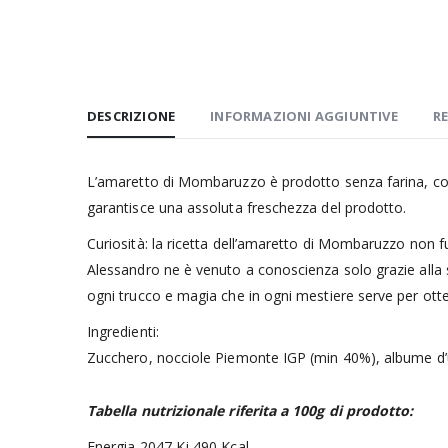
DESCRIZIONE
INFORMAZIONI AGGIUNTIVE
RE
L’amaretto di Mombaruzzo è prodotto senza farina, con
garantisce una assoluta freschezza del prodotto.
Curiosità: la ricetta dell’amaretto di Mombaruzzo non f
Alessandro ne è venuto a conoscienza solo grazie alla si
ogni trucco e magia che in ogni mestiere serve per otte
Ingredienti:
Zucchero, nocciole Piemonte IGP (min 40%), albume d’
Tabella nutrizionale riferita a 100g di prodotto:
Energia 2047 Kj 490 Kcal