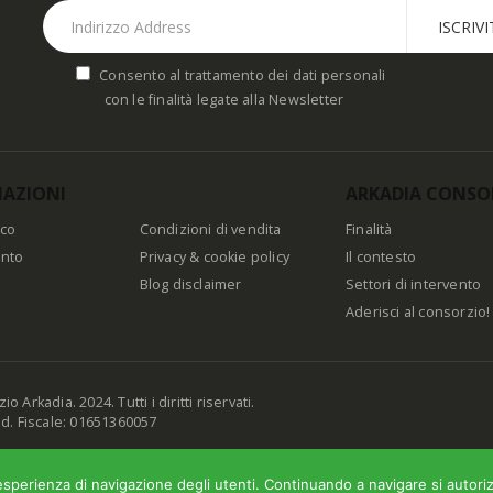
Consento al trattamento dei dati personali
con le finalità legate alla Newsletter
AZIONI
ARKADIA CONSO
ico
Condizioni di vendita
Finalità
nto
Privacy & cookie policy
Il contesto
Blog disclaimer
Settori di intervento
Aderisci al consorzio!
 Arkadia. 2024. Tutti i diritti riservati.
od. Fiscale: 01651360057
esperienza di navigazione degli utenti. Continuando a navigare si autorizz