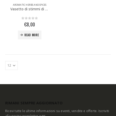
AROMATIC HERBS AND SPICES
Vasetto di stimmi di zafferano
0
out of 5
€
8,00
READ MORE
RIMANI SEMPRE AGGIORNATO
Ricevi tutte le ultime informazioni su eventi, vendite e offerte. Iscriviti
alla nostra newsletter oggi.