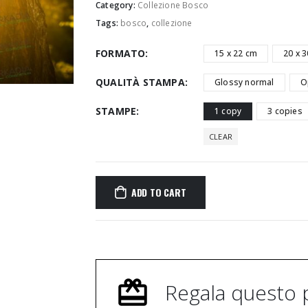
Category:
Collezione Bosco
Tags:
bosco
,
collezione
FORMATO
15 x 22 cm
20 x 
QUALITÀ STAMPA
Glossy normal
O
STAMPE
1 copy
3 copies
CLEAR
ADD TO CART
Regala questo 