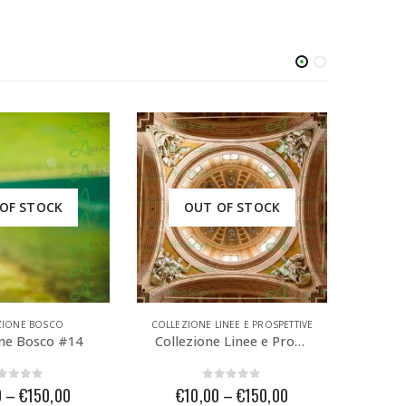
OF STOCK
OUT OF STOCK
INEE E PROSPETTIVE
COLLEZIONE BOSCO
COLLEZ
Collezione Linee e Prospettive #07
Collezione Bosco #18
out of 5
0
out of 5
0
–
€
150,00
€
10,00
–
€
150,00
€