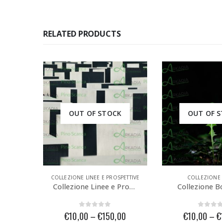
RELATED PRODUCTS
K
OUT OF STOCK
OUT OF 
PETTIVE
COLLEZIONE BOSCO
COLLEZIONE LINEE 
Collezione Linee e Prospettive #18
Collezione Bosco #12
5
0
out of 5
0
out 
00
€
10,00
–
€
150,00
€
10,00
–
€