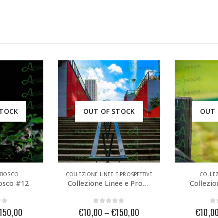
STOCK
OUT OF STOCK
OUT 
E PROSPETTIVE
COLLEZIONE BOSCO
COLLEZIONE L
Collezione Linee e Prospettive #12
Collezione Bosco #14
of 5
0
out of 5
0
150,00
€
10,00
–
€
150,00
€
10,0