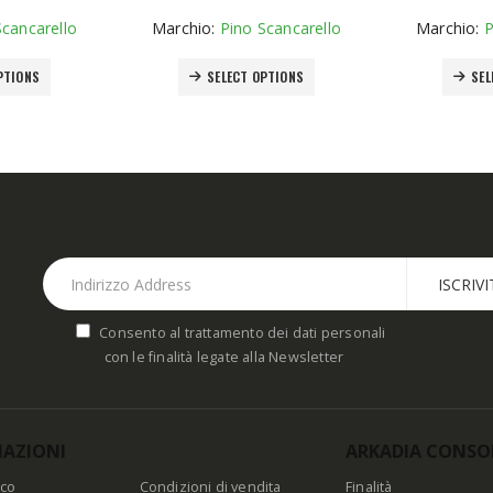
Scancarello
Marchio:
Pino Scancarello
Marchio:
P
This product has multiple variants. The options may be chosen on the product page
This product has multiple variants. The options may be chosen on the product page
PTIONS
SELECT OPTIONS
SEL
Consento al trattamento dei dati personali
con le finalità legate alla Newsletter
AZIONI
ARKADIA CONSO
ico
Condizioni di vendita
Finalità