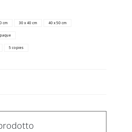
30 cm
30 x 40 cm
40 x 50 cm
paque
5 copies
prodotto